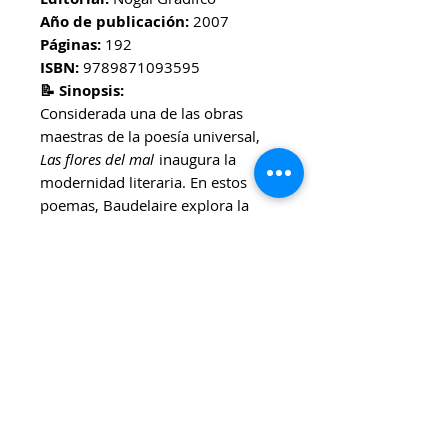
Año de publicación:
2007
Páginas:
192
ISBN:
9789871093595
📝 Sinopsis:
Considerada una de las obras
maestras de la poesía universal,
Las flores del mal
inaugura la
modernidad literaria. En estos
poemas, Baudelaire explora la
belleza y el horror, el deseo y la
decadencia, la vida urbana y lo
sublime. Con un lenguaje musical
y provocador, el autor desafía la
moral de su época y abre el
camino a generaciones de poetas
y artistas que lo siguieron.
🎯 Ideal para:
Amantes de la poesía, lectorxs de
literatura clásica y modernista, y