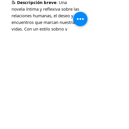
📝
Descripción breve
: Una
novela íntima y reflexiva sobre las
relaciones humanas, el deseo y los
encuentros que marcan nuestras
vidas. Con un estilo sobrio y
profundo, Dayan construye una
narrativa delicada sobre lo
cotidiano y lo extraordinario.
✨
Ideal para
: Quienes disfrutan
de las historias urbanas, sensibles
y con perspectiva literaria
masculina contemporánea.
💵
Precio (retiro por Coghlan)
:
$10.000
📦
Precio AMBA
: Consultar
📚
Estado
: Usado en muy buen
estado