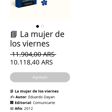
📘 La mujer de
los viernes
Precio
 11.904,00 ARS 
Precio
10.118,40 ARS
de
oferta
Agotado
📘
La mujer de los viernes
✍️
Autor
: Eduardo Dayan
🏢
Editorial
: Comunicarte
📅
Año
: 2012