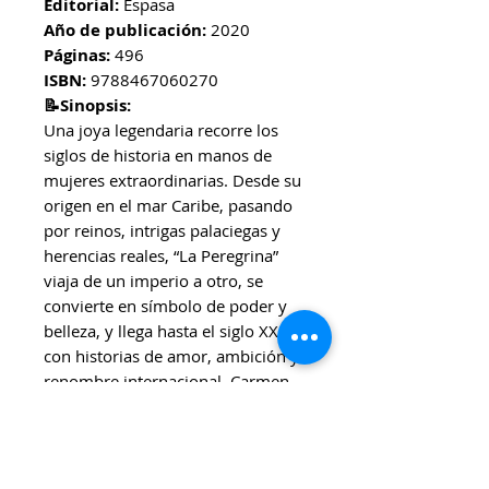
Editorial:
Espasa
Año de publicación:
2020
Páginas:
496
ISBN:
9788467060270
📝Sinopsis:
Una joya legendaria recorre los
siglos de historia en manos de
mujeres extraordinarias. Desde su
origen en el mar Caribe, pasando
por reinos, intrigas palaciegas y
herencias reales, “La Peregrina”
viaja de un imperio a otro, se
convierte en símbolo de poder y
belleza, y llega hasta el siglo XX
con historias de amor, ambición y
renombre internacional. Carmen
Posadas narra esta novela
histórica con detalle, emoción y
personajes memorables que
acompañan a la perla en su