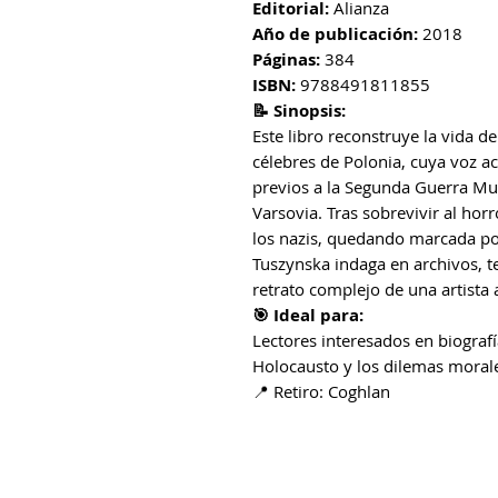
Editorial:
Alianza
Año de publicación:
2018
Páginas:
384
ISBN:
9788491811855
📝 Sinopsis:
Este libro reconstruye la vida d
célebres de Polonia, cuya voz 
previos a la Segunda Guerra Mu
Varsovia. Tras sobrevivir al hor
los nazis, quedando marcada por
Tuszynska indaga en archivos, 
retrato complejo de una artista a
🎯 Ideal para:
Lectores interesados en biografí
Holocausto y los dilemas morale
📍 Retiro: Coghlan