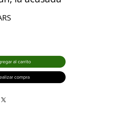
Precio
ARS
regar al carrito
ealizar compra