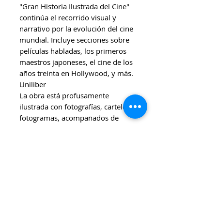
"Gran Historia Ilustrada del Cine"
continúa el recorrido visual y
narrativo por la evolución del cine
mundial. Incluye secciones sobre
películas habladas, los primeros
maestros japoneses, el cine de los
años treinta en Hollywood, y más.
Uniliber​
La obra está profusamente
ilustrada con fotografías, carteles y
fotogramas, acompañados de
textos explicativos que
contextualizan la evolución del
cine mundial.​
🎯 Ideal para...
Cinefilos y amantes del cine
clásico.
Estudiantes y profesionales de
cine y comunicación.