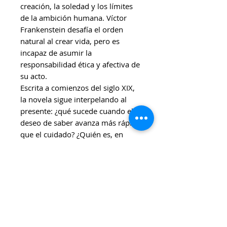
creación, la soledad y los límites
de la ambición humana. Víctor
Frankenstein desafía el orden
natural al crear vida, pero es
incapaz de asumir la
responsabilidad ética y afectiva de
su acto.
Escrita a comienzos del siglo XIX,
la novela sigue interpelando al
presente: ¿qué sucede cuando el
deseo de saber avanza más rápido
que el cuidado? ¿Quién es, en
verdad, el monstruo?
Una obra fundacional de la ciencia
ficción moderna y del horror
gótico, atravesada por una
sensibilidad profundamente
romántica.