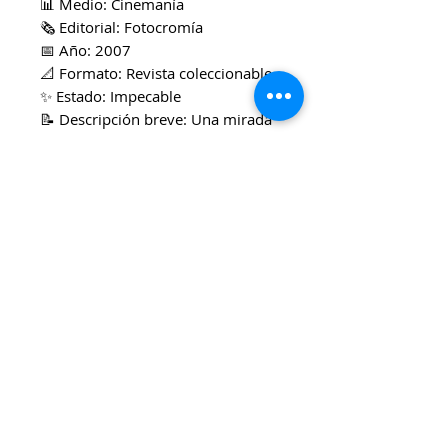
📊 Medio: Cinemanía
🗞️ Editorial: Fotocromía
📅 Año: 2007
📐 Formato: Revista coleccionable
✨ Estado: Impecable
📝 Descripción breve: Una mirada
a la serie como un fenómeno
cultural, abarcando desde sus
parodias en el cine hasta su crítica
social. Vas a poder leer entrevistas
con guionistas y una
interpretación distintiva de
episodios icónicos.
🎯 Ideal para: Fans de la
animación, guionistas, estudiosos
de la cultura pop, coleccionistas de
TV.
💰 Precio: $5.000