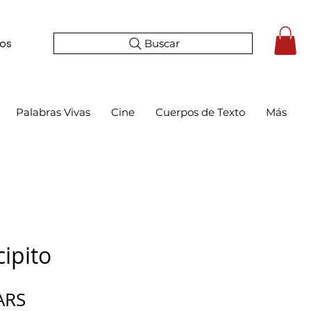
Buscar
tos
Palabras Vivas
Cine
Cuerpos de Texto
Más
cipito
Precio
ARS