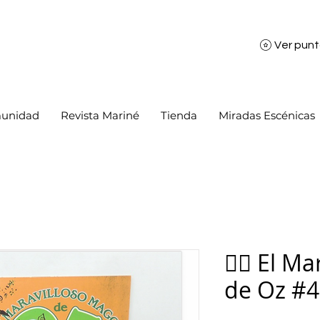
Ver pun
unidad
Revista Mariné
Tienda
Miradas Escénicas
🧙‍♂️ El 
de Oz #4