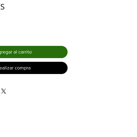
Precio
RS
regar al carrito
ealizar compra