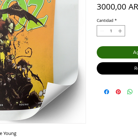
3000,00 A
Cantidad
*
Ag
R
ie Young