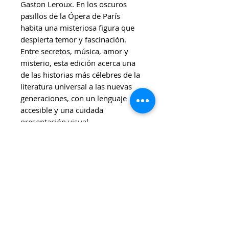
Gaston Leroux. En los oscuros
pasillos de la Ópera de París
habita una misteriosa figura que
despierta temor y fascinación.
Entre secretos, música, amor y
misterio, esta edición acerca una
de las historias más célebres de la
literatura universal a las nuevas
generaciones, con un lenguaje
accesible y una cuidada
presentación visual.
Ideal para
Niñes y jóvenes que comienzan
a leer clásicos.
Lectores interesados en
historias de misterio y
aventuras.
Familias que buscan primeras
aproximaciones a la literatura
universal.