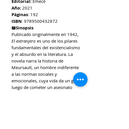
Editorial:
Emecé
Año:
2021
Páginas
: 192
ISBN
: 9789500432872
📖Sinopsis
Publicado originalmente en 1942,
El extranjero
es uno de los pilares
fundamentales del existencialismo
y el absurdo en la literatura. La
novela narra la historia de
Meursault, un hombre indiferente
a las normas sociales y
emocionales, cuya vida da un giro
luego de cometer un asesinato
aparentemente inexplicable. A
través de una prosa sobria y
directa, Camus pone en jaque
nuestras nociones de sentido,
moralidad y justicia.
🎯Ideal para