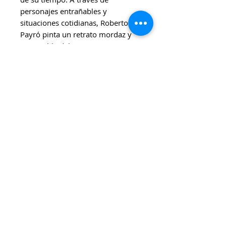
personajes entrañables y
situaciones cotidianas, Roberto J.
Payró pinta un retrato mordaz y
entrañable del interior argentino,
que sigue vigente por su mirada
crítica y su estilo directo.
Una obra fundamental para
comprender la narrativa
costumbrista y el periodismo
literario de fines del siglo XIX y
principios del XX.
🌈
Ideal para:
Lectores de literatura argentina,
docentes, estudiantes de letras,
interesadxs en narrativa
costumbrista, humor político,
historia social y autores clásicos
nacionales.
💸 Precio: $4.000