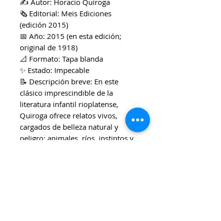
✍️ Autor: Horacio Quiroga
🗞️ Editorial: Meis Ediciones
(edición 2015)
📅 Año: 2015 (en esta edición;
original de 1918)
📐 Formato: Tapa blanda
✨ Estado: Impecable
📝 Descripción breve: En este
clásico imprescindible de la
literatura infantil rioplatense,
Quiroga ofrece relatos vivos,
cargados de belleza natural y
peligro: animales, ríos, instintos y
aventura. Cada cuento combina
tensión, sensibilidad y una mirada
profunda sobre la vida en la
naturaleza. Resulta perfecto para
introducir a los más jóvenes en la
literatura con raíces
latinoamericanas y fuerte