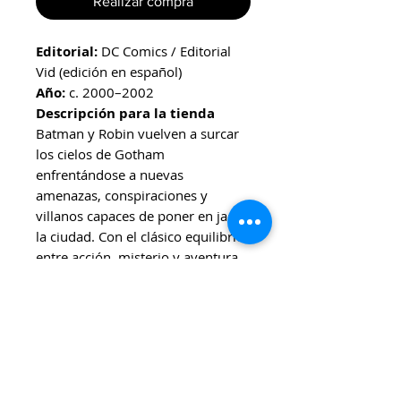
Realizar compra
Editorial:
DC Comics / Editorial
Vid (edición en español)
Año:
c. 2000–2002
Descripción para la tienda
Batman y Robin vuelven a surcar
los cielos de Gotham
enfrentándose a nuevas
amenazas, conspiraciones y
villanos capaces de poner en jaque
la ciudad. Con el clásico equilibrio
entre acción, misterio y aventura
superheroica, esta historia explora
la relación entre el Caballero
Oscuro y su joven compañero
mientras enfrentan peligros que
desafían tanto su fuerza como su
confianza mutua.