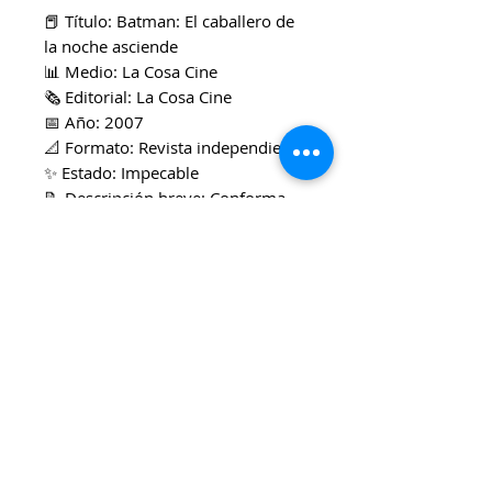
📕 Título: Batman: El caballero de
la noche asciende
📊 Medio: La Cosa Cine
🗞️ Editorial: La Cosa Cine
📅 Año: 2007
📐 Formato: Revista independiente
✨ Estado: Impecable
📝 Descripción breve: Conforma
una reflexión sobre el papel que
juegan las revistas de cine en
América Latina, y resalta su
función en la crítica de
filmografías que a menudo
quedan al margen y en la lucha
contra la dominación de
Hollywood.
🎯 Ideal para: Fanáticos,
estudiantes, archivistas y/o
estudiantes de cine.