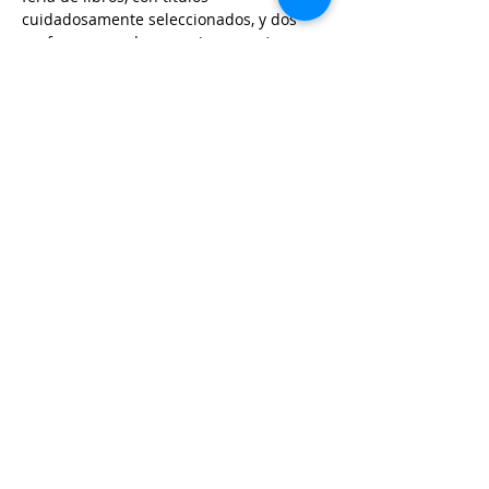
cuidadosamente seleccionados, y dos 
performances de mano (o cuerpo), 
interpretadas por dos de nuestras 
performers/bailarinas del equipo, que 
prometen sorprendernos con su 
expresividad y creatividad.
Además, contamos con la presencia de 
Martín Montani, abogado, dramaturgo, 
ensayista, investigador y performer, 
quien nos hablará de su más reciente 
ensayo titulado "Ante el tiempo, el 
retorno como resonancia…
Mostrar más
Compartir este evento