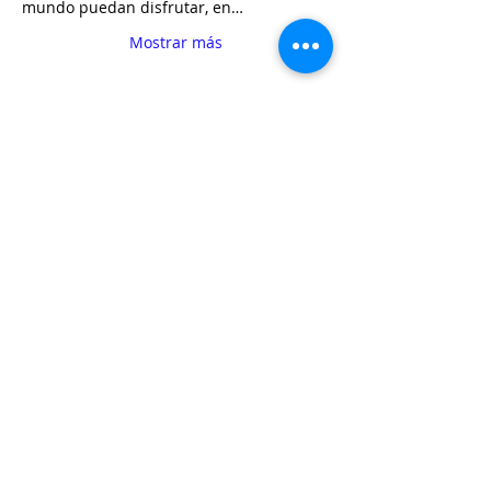
mundo puedan disfrutar, en…
Mostrar más
Entradas
Venta finalizada
Tipo de entrada
A por la Tercera
Leer más
Precio
3000,00 ARS
+75,00 ARS de comisión de servicio de
entradas