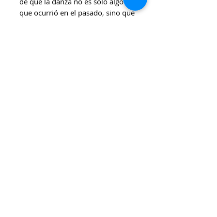
de que la danza no es solo algo
que ocurrió en el pasado, sino que
su presencia sigue siendo activa
en el presente, no solo a través de
su práctica, sino también a través
de su representación visual.
La Danza como Archivo Histórico
Por otro lado, la obra de arte
como archivo histórico actúa
como un testigo y conservador de
las danzas y sus transformaciones
a lo largo del tiempo. A través de
la recolección y conservación de
imágenes de la danza, se
construye una narrativa de su
evolución, pero también se
evidencia el proceso de
museificación que tiene lugar
cuando estas prácticas son
transformadas en arte y objeto de