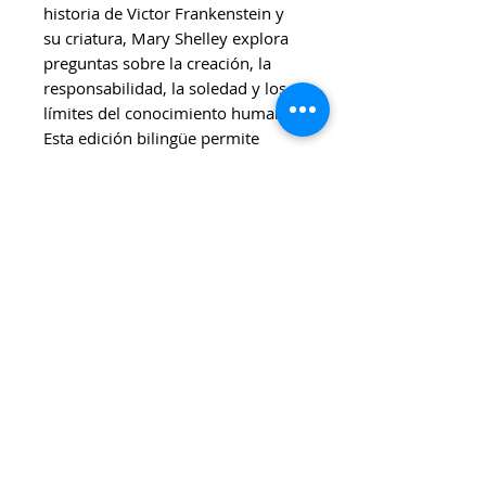
historia de Victor Frankenstein y
su criatura, Mary Shelley explora
preguntas sobre la creación, la
responsabilidad, la soledad y los
límites del conocimiento humano.
Esta edición bilingüe permite
acercarse al texto tanto en español
como en inglés.
✨
Ideal para:
Amantes de los clásicos
universales.
Estudiantes de inglés y
literatura.
Lectores interesados en
filosofía, ciencia y ética.
Quienes desean descubrir la
novela que dio origen a uno de
los mitos más influyentes de la
cultura moderna.