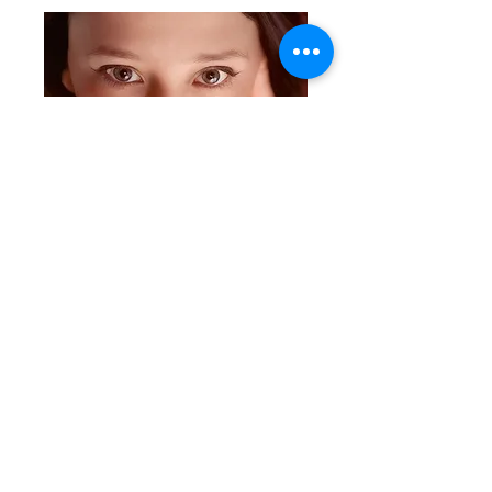
Más de mí
Críticas
Si te gusta Revista Mariné y
querés ayudarnos a crecer, podes
comprarnos un cafecito desde
$2000