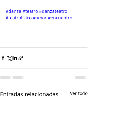
#danza
#teatro
#danzateatro
#teatrofisico
#amor
#encuentro
Entradas relacionadas
Ver todo