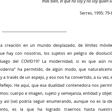
más bien, el que no soy y no soy quien s
Serres, 1995: 79-
la creación en un mundo desplazado, de límites móviles
que hay con nosotrxs, los sujetos en peligro de disolució
 luego del COVID19? La modernidad, si es que aún no
oderna” ha permitido, de algún modo, que naturalicemo
 a través de un espejo, y eso nos ha convertido, a su vez, e
..Reflejo. He aquí, que esa dualidad contenedora nos permit
smos: cuerpo e imagen, sujeto y semejanza, entidad y objeto
y así (se) podría seguir enumerando, aunque no es la ide
nto, es la que ha logrado traernos hasta nuestro