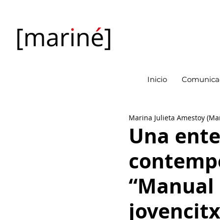
Inicio
Comunicac
Marina Julieta Amestoy (Ma
Una ente
contempo
“Manual 
jovencitx