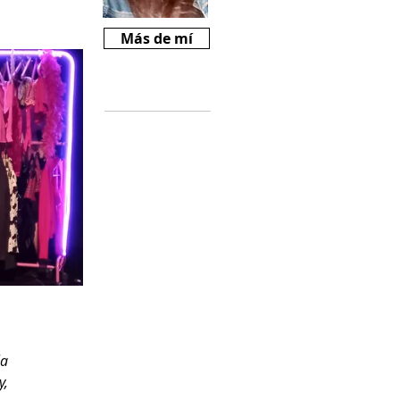
Más de mí
Críticas
Si te gusta
Revista Mariné y
querés ayudarnos
a crecer, podes
comprarnos un
cafecito desde
$2000
(
https://cafecito.a
pp/revistamarine)
a 
, 