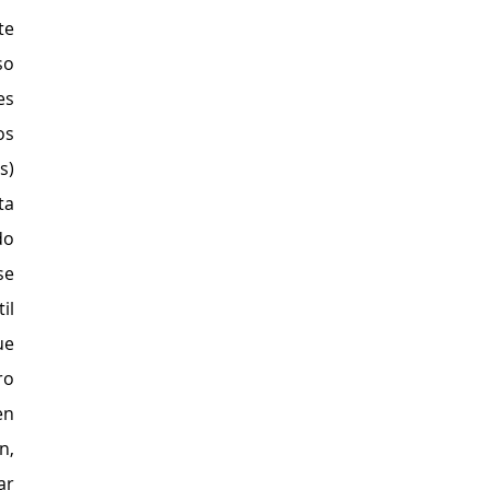
han hecho hasta llegar acá a este 
o 
s 
s 
) 
a 
o 
e 
l 
e 
o 
n 
, 
r 