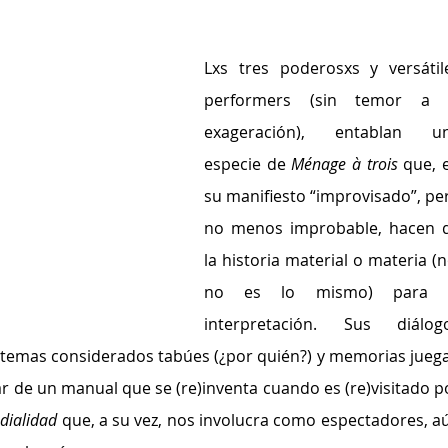
Lxs tres poderosxs y versátile
performers (sin temor a l
exageración), entablan un
especie de 
Ménage à trois 
que, e
su manifiesto “improvisado”, per
no menos improbable, hacen d
la historia material o materia (no
no es lo mismo) para l
interpretación. Sus diálogo
, temas considerados tabúes (¿por quién?) y memorias juega
r de un manual que se (re)inventa cuando es (re)visitado po
dialidad
 que, a su vez, nos involucra como espectadores, aú