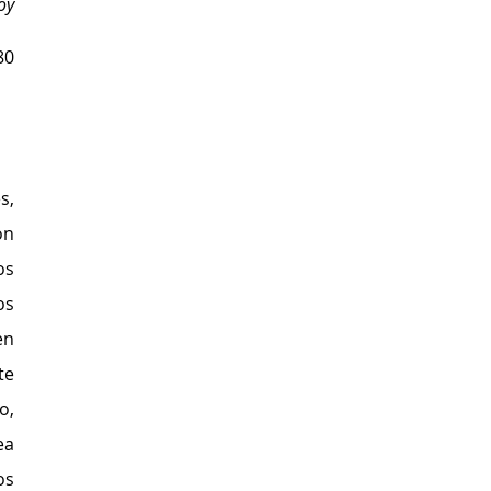
oy
80
, 
n 
s 
s 
n 
e 
, 
a 
s 