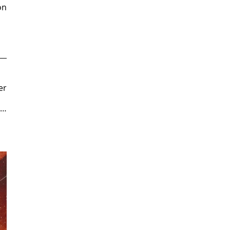
n 
r 
s…