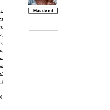
Más de mí
s:
tas
Críticas
s;
e,
Si te gusta
s;
Revista Mariné y
querés ayudarnos
o;
a crecer, podes
a,
comprarnos un
cafecito desde
ía
$2000
í,
(
https://cafecito.a
pp/revistamarine)
…)
).