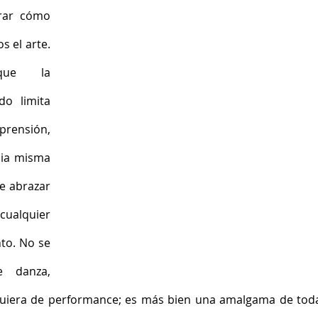
rar cómo 
 el arte. 
que la 
o limita 
sión, 
ia misma 
e abrazar 
cualquier 
to. No se 
 danza, 
siquiera de performance; es más bien una amalgama de toda