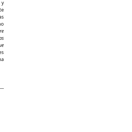
y 
e 
s 
o 
re 
s 
e 
es 
a 