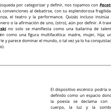
úsqueda por categorizar y definir, nos topamos con
Pacat
 convenciones al debatirse, con su esplendorosa fragilidad
nza, el teatro y la performance. Quizás incluso insinúa l
ero o la afirmación de uno, (otro), aún por definir. A travé
iski
 no solo se manifiesta como una bailarina de talent
én como una figura multifacética: madre, mujer, hija; un
e y parece dominar el mundo, o tal vez ya lo ha conquistad
o).
El dispositivo escénico podría se
definido como un espacio dond
la poesía se declama con e
cuerpo, la luz y la sombr