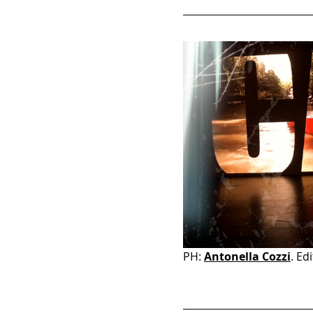
PH: 
Antonella Cozzi
. Edi