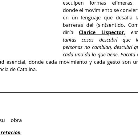
esculpen formas efímeras, 
donde el movimiento se conviert
en un lenguaje que desafía la
barreras del (sin)sentido. Com
diría 
Clarice Lispector,
ent
tantas cosas descubrí que la
personas no cambian, descubrí qu
cada uno da lo que tiene
. 
Pacata
 
dad esencial, donde cada movimiento y cada gesto son un
cia de Catalina. 
u obra 
pretación
, 