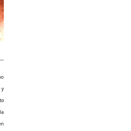
o 
y 
Pacata 
a 
n 