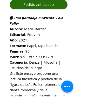
Pedido anticipado
📘
Una paradoja moviente: Loïe
Fuller
Autora:
Marie Bardet
Editorial:
Eduvim
Año:
2021
Formato:
Papel, tapa blanda
Páginas:
96
ISBN:
978-987-699-677-8
Categoría:
Danza | Filosofía |
Estudios del cuerpo
📝 : Este ensayo propone una
lectura filosófica y poética de la
figura de Loïe Fuller, pionera de la
danza moderna y de la
experimentación escénica con luz
y movimiento. Marie Bardet
aborda a Fuller como una figura