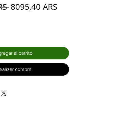
Precio
Precio
RS 
8095,40 ARS
de
oferta
regar al carrito
ealizar compra