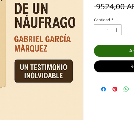
 9524,00 A
Cantidad
*
Ag
R