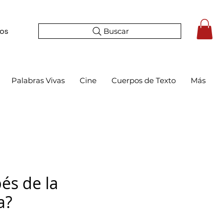
Buscar
tos
Palabras Vivas
Cine
Cuerpos de Texto
Más
és de la
a?