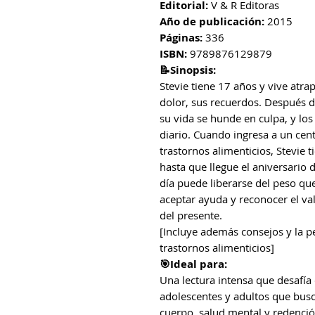
Editorial:
V & R Editoras
Año de publicación:
2015
Páginas:
336
ISBN:
9789876129879
📝Sinopsis:
Stevie tiene 17 años y vive atr
dolor, sus recuerdos. Después 
su vida se hunde en culpa, y los
diario. Cuando ingresa a un cen
trastornos alimenticios, Stevie t
hasta que llegue el aniversario 
día puede liberarse del peso qu
aceptar ayuda y reconocer el va
del presente.
[Incluye además consejos y la pe
trastornos alimenticios]
🎯Ideal para:
Una lectura intensa que desafía 
adolescentes y adultos que busc
cuerpo, salud mental y redenció