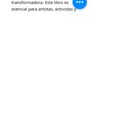
transformadora. Este libro es
esencial para artistas, activistas y
pensadores que buscan entender
cómo los modos de operar en el
teatro pueden influir en el cambio
social y político.
En este libro se encuentra el
desarrollo de las jornadas del
quinto Congreso de Teatro
organizado por el Grupo
CON/TEXTO tipea en el año
2020/2021
Se puede comprar por
Mercadopago (que cuenta con
varias tarjetas de crédito, pago
fácil, rapipago, entre otros);
Transferencia, depósito
bancario o pago en efectivo.
Los precios se encuentran