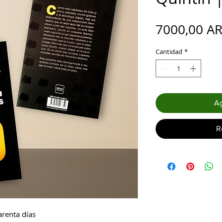
7000,00 A
Cantidad
*
Ag
R
uarenta días