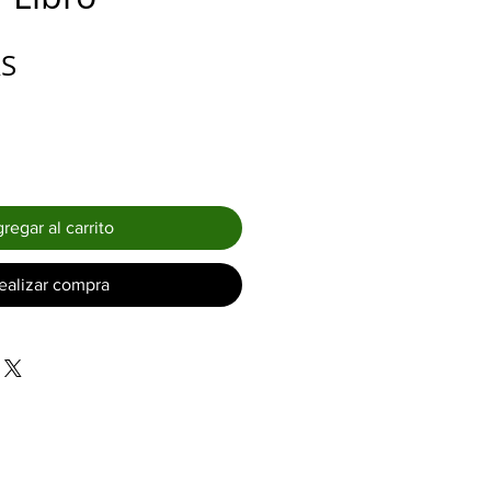
Precio
RS
regar al carrito
ealizar compra