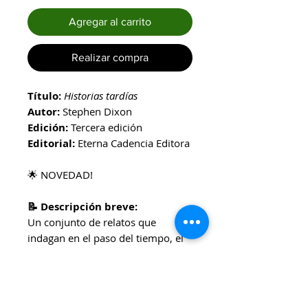
Agregar al carrito
Realizar compra
Título:
Historias tardías
Autor:
Stephen Dixon
Edición:
Tercera edición
Editorial:
Eterna Cadencia Editora
🌟 NOVEDAD!
📝 Descripción breve:
Un conjunto de relatos que
indagan en el paso del tiempo, el
desgaste del cuerpo y la
persistencia del deseo. La prosa de
Dixon es certera, íntima y
demoledora, con una mirada