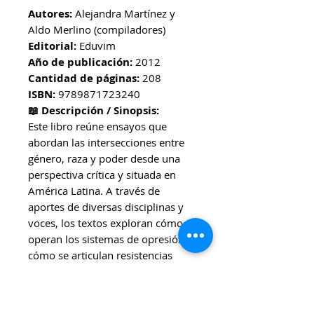
Autores:
Alejandra Martínez y
Aldo Merlino (compiladores)
Editorial:
Eduvim
Año de publicación:
2012
Cantidad de páginas:
208
ISBN:
9789871723240
📖 Descripción / Sinopsis:
Este libro reúne ensayos que
abordan las intersecciones entre
género, raza y poder desde una
perspectiva crítica y situada en
América Latina. A través de
aportes de diversas disciplinas y
voces, los textos exploran cómo
operan los sistemas de opresión y
cómo se articulan resistencias
colectivas frente a las
desigualdades estructurales. La
obra promueve un diálogo entre