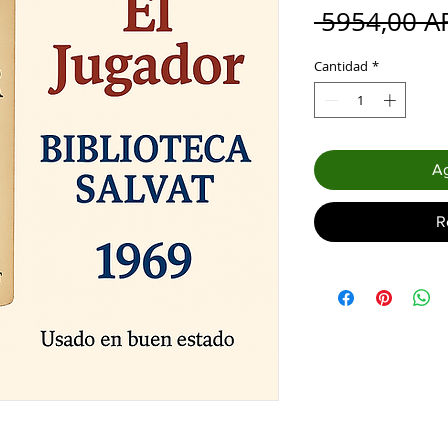
 5954,00 A
Cantidad
*
Ag
R