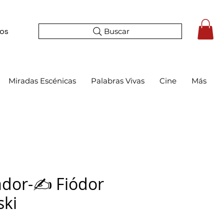
Buscar
tos
Miradas Escénicas
Palabras Vivas
Cine
Más
ador-✍️ Fiódor
ski