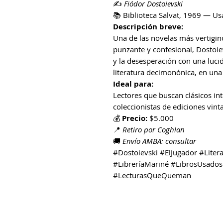
✍️
Fiódor Dostoievski
📚 Biblioteca Salvat, 1969 — U
Descripción breve:
Una de las novelas más vertigin
punzante y confesional, Dostoiev
y la desesperación con una lucid
literatura decimonónica, en una 
Ideal para:
Lectores que buscan clásicos int
coleccionistas de ediciones vint
💰
Precio:
$5.000
📍
Retiro por Coghlan
🚚
Envío AMBA: consultar
#Dostoievski #ElJugador #Litera
#LibreríaMariné #LibrosUsados 
#LecturasQueQueman