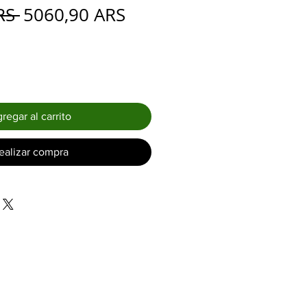
Precio
Precio
RS 
5060,90 ARS
de
oferta
regar al carrito
ealizar compra