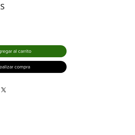
Precio
RS
regar al carrito
ealizar compra