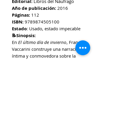
Editorial:
Libros del Náufrago
Año de publicación:
2016
Páginas:
112
ISBN:
9789874505100
Estado
: Usado, estado impecable
📝Sinopsis:
En
El último día de invierno
, Franco
Vaccarini construye una narración
íntima y conmovedora sobre la
amistad, la pérdida y los cambios
inevitables que marcan la vida. A
través de una prosa poética y
cercana, el autor argentino invita a
acompañar a sus personajes en un
viaje de descubrimiento interior,
donde la melancolía se entrelaza
con la esperanza.
🎯Ideal para:
Lectorxs jóvenes y adultos que
disfrutan de relatos sensibles,