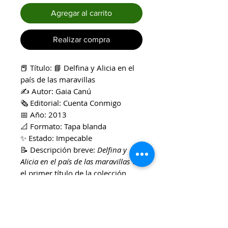
Agregar al carrito
Realizar compra
📕 Título: 📘 Delfina y Alicia en el
país de las maravillas
✍️ Autor: Gaia Canú
🗞️ Editorial: Cuenta Conmigo
📅 Año: 2013
📐 Formato: Tapa blanda
✨ Estado: Impecable
📝 Descripción breve:
Delfina y
Alicia en el país de las maravillas
es
el primer título de la colección
“Cuentos de ayer para disfrutar
hoy” de Cuenta Conmigo
Ediciones. En su libro, Gaia Canú
mezcla a una niña actual, Delfina,