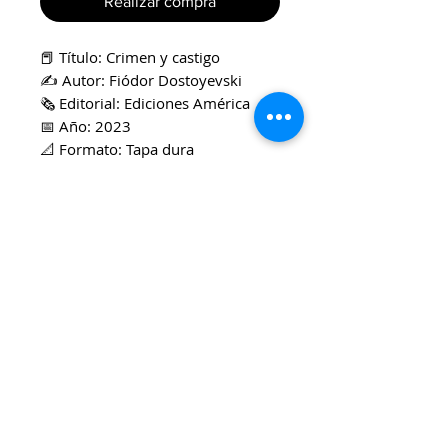
Realizar compra
📕 Título: Crimen y castigo
✍️ Autor: Fiódor Dostoyevski
🗞️ Editorial: Ediciones América
📅 Año: 2023
📐 Formato: Tapa dura
✨ Estado: Impecable
📝 Descripción breve: Crimen y
castigo es la obra maestra de
Fiódor Dostoyevski que narra el
conflicto moral de Raskólnikov
tras cometer un asesinato. Un
libro con una narrativa intensa
sobre culpa, redención y
psicología humana.
🎯 Ideal para: Amantes de la
literatura rusa, estudiantes y
coleccionistas de clásicos.