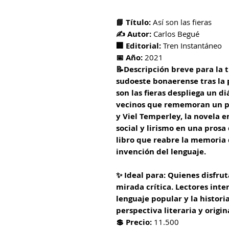
📘 Título:
Así son las fieras
✍ Autor:
Carlos Begué
🏢 Editorial:
Tren Instantáneo
📅 Año:
2021
📝Descripción breve para la 
sudoeste bonaerense tras la p
son las fieras despliega un di
vecinos que rememoran un pa
y Viel Temperley, la novela e
social y lirismo en una prosa
libro que reabre la memoria 
invención del lenguaje.
✨ Ideal para: Quienes disfrut
mirada crítica. Lectores inte
lenguaje popular y la histor
perspectiva literaria y origin
💲 Precio:
11.500