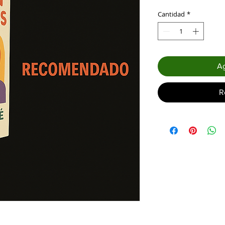
Cantidad
*
Ag
R