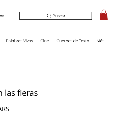
Buscar
tos
Palabras Vivas
Cine
Cuerpos de Texto
Más
n las fieras
Precio
ARS