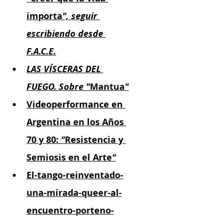
importa
", seguir 
escribiendo desde 
F.A.C.E.
LAS VÍSCERAS DEL 
FUEGO. Sobre "
Mantua
"
Videoperformance en 
Argentina en los Años 
70 y 80:
 "
Resistencia y 
Semiosis en el Arte
"
El-tango-reinventado-
una-mirada-queer-al-
encuentro-porteno-