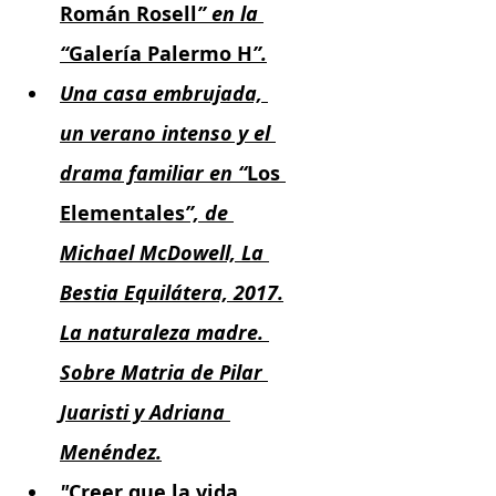
Román Rosell
” en la 
“
Galería Palermo H
”.
Una casa embrujada, 
un verano intenso y el 
drama familiar en “
Los 
Elementales
”, de 
Michael McDowell, La 
Bestia Equilátera, 2017.
La naturaleza madre. 
Sobre Matria de Pilar 
Juaristi y Adriana 
Menéndez.
"
Creer que la vida 