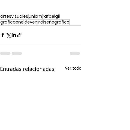
artesvisuales
unlam
rafaelgil
graficaeneldevenir
diseñografico
Entradas relacionadas
Ver todo