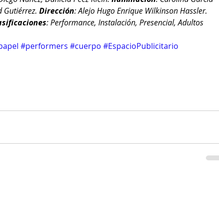
 Gutiérrez. 
Dirección
: Alejo Hugo Enrique Wilkinson Hassler. 
asificaciones
: Performance, Instalación, Presencial, Adultos
papel
#performers
#cuerpo
#EspacioPublicitario