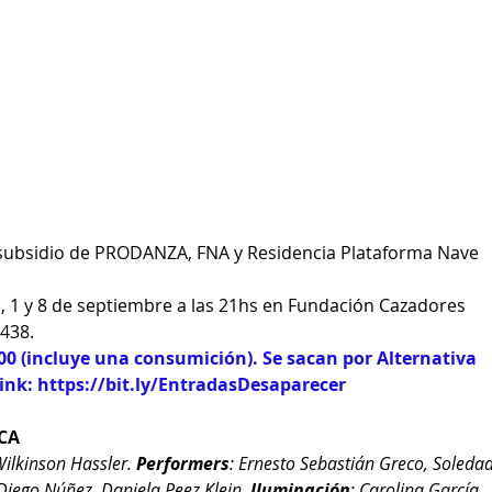
 subsidio de PRODANZA, FNA y Residencia Plataforma Nave
o, 1 y 8 de septiembre a las 21hs en Fundación Cazadores 
1438.
00 (incluye una consumición). Se sacan por Alternativa 
ink: 
https://bit.ly/EntradasDesaparecer
ICA
ilkinson Hassler. 
Performers
: Ernesto Sebastián Greco, Soledad
 Diego Núñez, Daniela Peez Klein. 
Iluminación
: Carolina García 