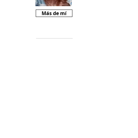
Más de mí
Críticas
Si te gusta
Revista Mariné y
querés ayudarnos
a crecer, podes
comprarnos un
cafecito desde
$2000
(
https://cafecito.a
pp/revistamarine)