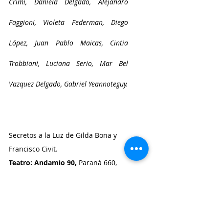
Crimi, Daniela Delgado, Alejandro 
Faggioni, Violeta Federman, Diego 
López, Juan Pablo Maicas, Cintia 
Trobbiani, Luciana Serio, Mar Bel 
Vazquez Delgado, Gabriel Yeannoteguy. 
Secretos a la Luz de Gilda Bona y 
Francisco Civit.
Teatro: Andamio 90,
 Paraná 660, 
CABA. 
Funciones: sábados 19:30 
has.
#artesescenicas
#revistamarine