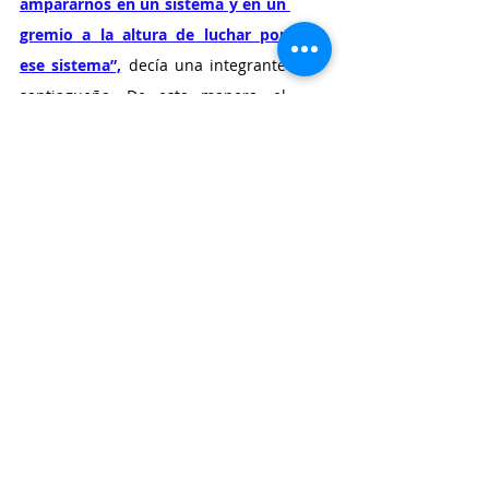
ampararnos en un sistema y en un 
gremio a la altura de luchar por 
ese sistema”,
 decía una integrante 
santiagueña. De esta manera, el 
gremio no debe estar solamente 
para un problema mayúsculo, sino 
para ampararnos en nuestra 
generalidad, y como el gremio a su 
vez es el conjunto de sus 
integrantes, la idea sería: 
“Ampararnos a nosotres mismes”, 
sentenciaba su candidata.
Durante su intervención, esta 
agrupación instó a les trabajadores 
de la danza que no estén afiliades 
a que lo hagan, entendiendo que 